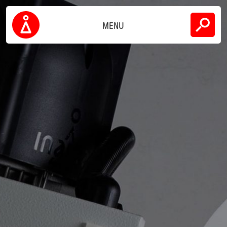
Skip
下载
to
content
MENU
公司
Inarca
可持续性
联系方式
CN
EN
IT