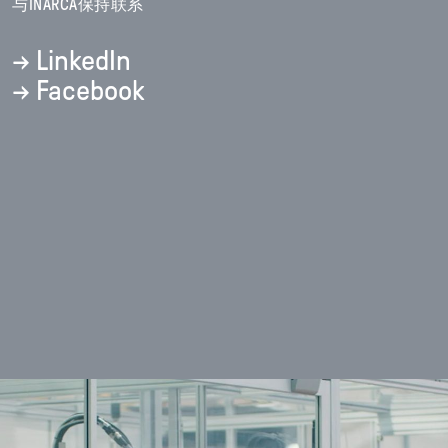
与INARCA保持联系
→ LinkedIn
→ Facebook