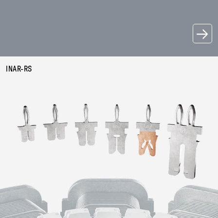
→
INAR-RS