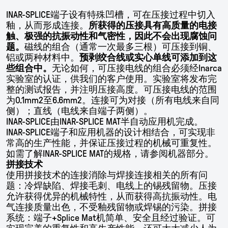
INAR-SPLICE
端子设有特殊凹槽，可在压接过程中切入
釉，从而形成连接。
所获得的压接具有高质量的电接
触、极强的抗振动性和气密性，因此不会出现腐蚀问
题。
磁线的组合（通常一次最多三根）可压接到铜、
铝或两种材料中。
预剥绞合线或实心单线可添加到这
些组合中。
无论如何，可压接电线的组合必须经
Inarca
实验室的认证，供我们的客户使用。实验室将发布完
整的测试报告，并注明压接高度。
可压接电线的范围
为
0.1mm
2
至
6.6mm
2
。
连接可为对接（所有电线来自同
侧）；直线（电线来自端子两侧）。
INAR-SPLICE
由
INAR-SPLICE MAT
半自动应用机完成。
INAR-SPLICE
端子和应用机器的设计相结合，可实现非
常高的生产性能，并保证压接过程的机械可重复性。
如需了解
INAR-SPLICE MAT
的规格，请参阅机器部分。
拼接技术
使用拼接技术的连接消除与焊接连接相关的所有问
题：冷焊缺陷、焊接毛刺、电线上的锡残留物。压接
允许获得优异的机械特性，从而获得高抗振动性。电
气连接质量出色，不受釉残留物或焊锡的污染。拼接
系统：端子
+Splice Mat
机简单、安全且经过验证。可