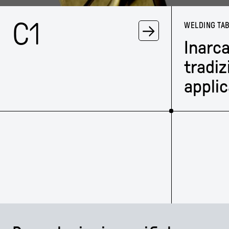
C1
→
WELDING TA
Inarca
tradiz
applic