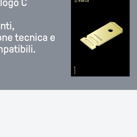
alogo C
ti,
ne tecnica e
atibili.
DOWNLOAD