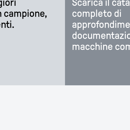
iori
Scarica il cat
un campione,
completo di
nti.
approfondimen
documentazio
macchine comp