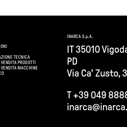
INARCA S.p.A.
IONI
IT 35010 Vigod
ZIONE TECNICA
PD
 VENDITA PRODOTTI
I VENDITA MACCHINE
Via Ca’ Zusto, 
CO
T +39 049 888
inarca@inarca.