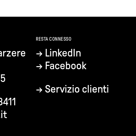
RESTA CONNESSO
arzere
→
LinkedIn
→
Facebook
35
→
Servizio clienti
8411
it