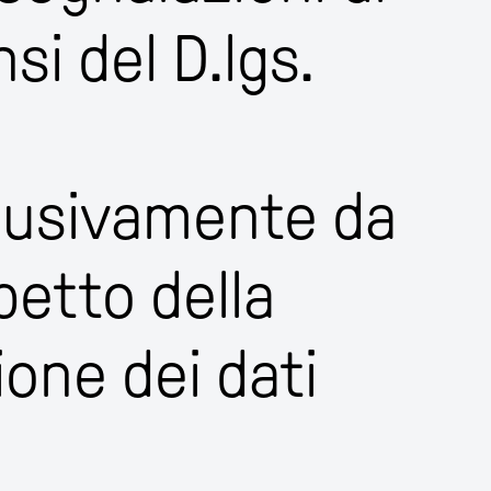
nsi del D.lgs.
clusivamente da
petto della
ione dei dati