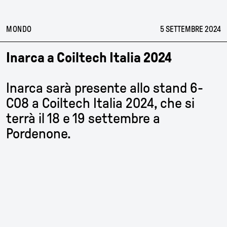
Inarca
Skip
to
PERSONE
content
MONDO
5 SETTEMBRE 2024
NEWS
Inarca a Coiltech Italia 2024
CONTATTI
Inarca sarà presente allo stand 6-
C08 a Coiltech Italia 2024, che si
IT
EN
CN
terrà il 18 e 19 settembre a
Pordenone.