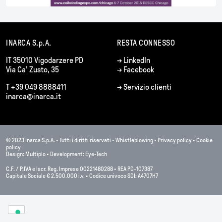
INARCA S.p.A.
RESTA CONNESSO
IT 35010 Vigodarzere PD
→
LinkedIn
Via Ca’ Zusto, 35
→
Facebook
T +39 049 8888411
→
Servizio clienti
inarca@inarca.it
© 2023 Inarca S.p.A. • Tutti i diritti riservati •
Whistleblowing
•
Privacy policy
•
Cookie
policy
Design:
Multiplo
• Development:
Eye-Tech
C.F. / P.IVA e Iscr. Reg. Imprese 00221480288 • REA PD-107387
Capitale Sociale € 2.500.000 i.v. • Codice univoco SDI: A4707H7