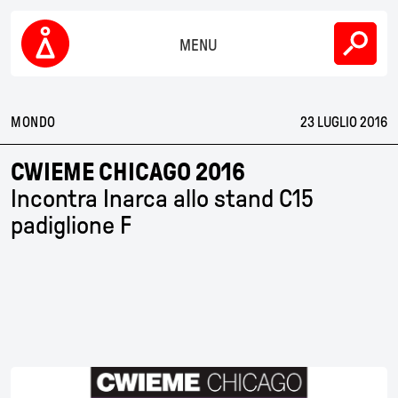
Skip
AZIENDA
to
content
MENU
SOSTENIBILITÀ
Inarca
PERSONE
MONDO
23 LUGLIO 2016
NEWS
CWIEME CHICAGO 2016
Incontra Inarca allo stand C15
CONTATTI
padiglione F
IT
EN
CN