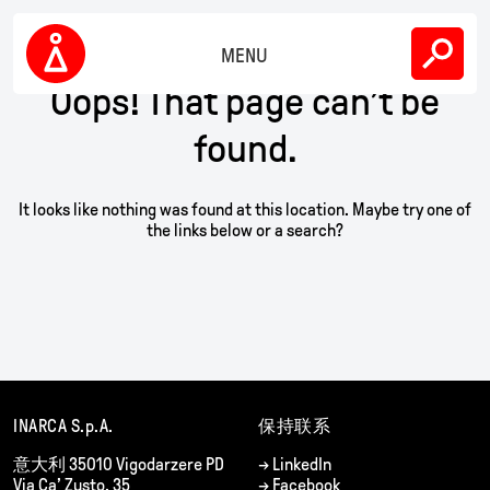
Skip
下载
to
content
MENU
公司
Oops! That page can’t be
Inarca
可持续性
found.
联系方式
It looks like nothing was found at this location. Maybe try one of
the links below or a search?
CN
EN
IT
INARCA S.p.A.
保持联系
意大利
35010 Vigodarzere PD
→
LinkedIn
Via Ca’ Zusto, 35
→
Facebook