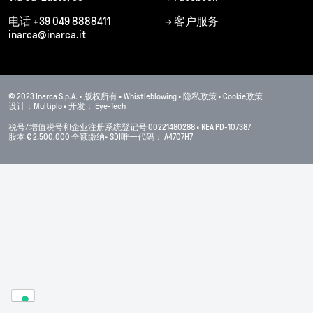
电话
+39 049 8888411
→
客户服务
inarca@inarca.it
© 2023 Inarca S.p.A. •
版权所有 •
Whistleblowing
•
隐私政策
•
Cookie
政策
设计：
Multiplo
•
开发：
Eye-Tech
税号
/
增值税号和企业注册系统登记号
00221480288 • REA PD-107387
股本
€ 2.500.000
全额缴纳
• SDI
唯一代码：
A4707H7