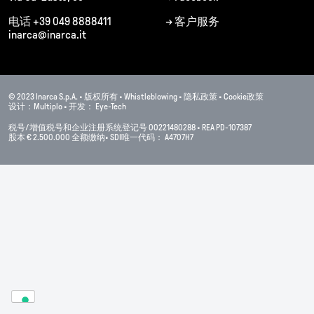
电话
+39 049 8888411
→
客户服务
inarca@inarca.it
© 2023 Inarca S.p.A. •
版权所有 •
Whistleblowing
•
隐私政策
•
Cookie
政策
设计：
Multiplo
•
开发：
Eye-Tech
税号
/
增值税号和企业注册系统登记号
00221480288 • REA PD-107387
股本
€ 2.500.000
全额缴纳
• SDI
唯一代码：
A4707H7