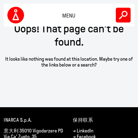
Skip
下载
to
content
MENU
公司
Oops! That page can’t be
Inarca
可持续性
found.
联系方式
It looks like nothing was found at this location. Maybe try one of
the links below or a search?
CN
EN
IT
INARCA S.p.A.
保持联系
意大利
35010 Vigodarzere PD
→
LinkedIn
Via Ca’ Zusto, 35
→
Facebook