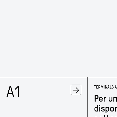
A1
→
TERMINALS 
Per un
dispon