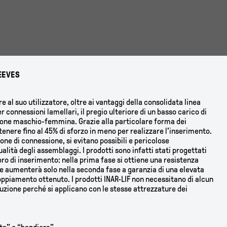
EEVES
fre al suo utilizzatore, oltre ai vantaggi della consolidata linea
 connessioni lamellari, il pregio ulteriore di un basso carico di
one maschio-femmina. Grazie alla particolare forma dei
ttenere fino al 45% di sforzo in meno per realizzare l’inserimento.
ione di connessione, si evitano possibili e pericolose
ualità degli assemblaggi. I prodotti sono infatti stati progettati
voro di inserimento: nella prima fase si ottiene una resistenza
e aumenterà solo nella seconda fase a garanzia di una elevata
coppiamento ottenuto. I prodotti INAR-LIF non necessitano di alcun
duzione perché si applicano con le stesse attrezzature dei
.