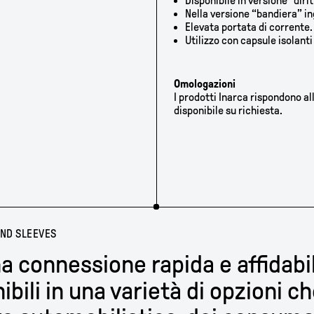
Disponibile in versione “diri
Nella versione “bandiera” in
Elevata portata di corrente.
Utilizzo con capsule isolant
Omologazioni
I prodotti Inarca rispondono a
disponibile su richiesta.
AND SLEEVES
a connessione rapida e affidabil
ibili in una varietà di opzioni 