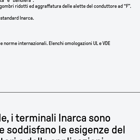
tta” e “bandiera”.
gombri ridotti ed aggraffatura delle alette del conduttore ad “F”.
i standard Inarca.
lle norme internazionali. Elenchi omologazioni UL e VDE
e, i terminali Inarca sono
che soddisfano le esigenze del