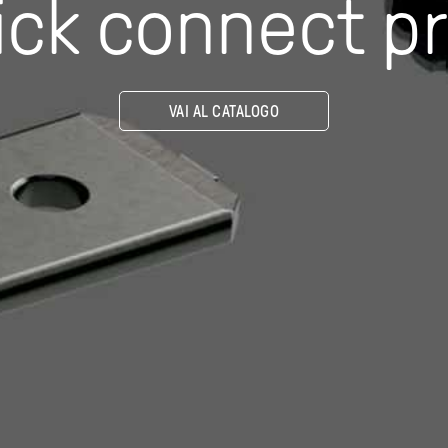
uick connect p
VAI AL CATALOGO