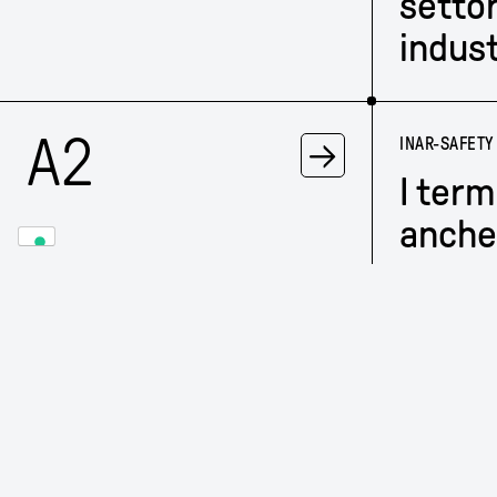
settor
indust
A2
→
INAR-SAFETY
I term
anche 