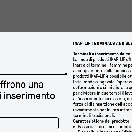
INAR-LIF TERMINALS AND SL
Terminali a inserimento dolce
La linea di prodotti INAR-LIF of
Inarca di terminali femmina per
accoppiamento della connessi
prodotti INAR-LIF è possibile o
offrono una
In tal modo si agevola l’operaz
deformazioni e si migliora la q
i inserimento
per dividere in due tempi il la
all’inserimento bassissima, ch
forza di disinserzione dell’ac
investimento per la loro intro
terminali tradizionali.
Caratteristiche del prodotto
Basso carico di inserimento